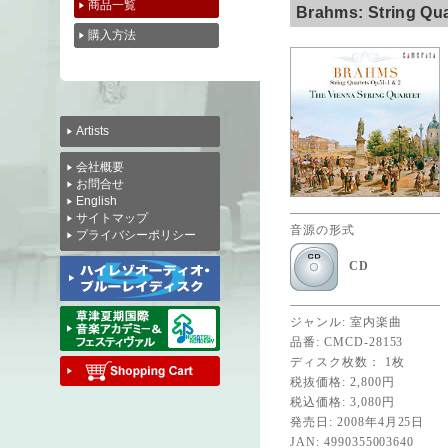
商品一覧
Brahms: String Qua
購入方法
Artists
会社概要
お問合せ
English
サイトマップ
音源の形式
プライバシーポリシー
CD
ジャンル: 室内楽曲
品番: CMCD-28153
ディスク枚数： 1枚
税抜価格: 2,800円
税込価格: 3,080円
発売日: 2008年4月25日
JAN: 4990355003640