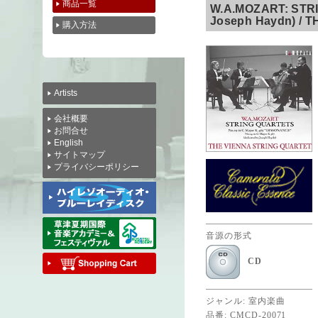
商品一覧
W.A.MOZART: STRI
Joseph Haydn) / 
購入方法
Artists
会社概要
お問合せ
English
サイトマップ
プライバシーポリシー
音源の形式
CD
ジャンル: 室内楽曲
品番: CMCD-20071