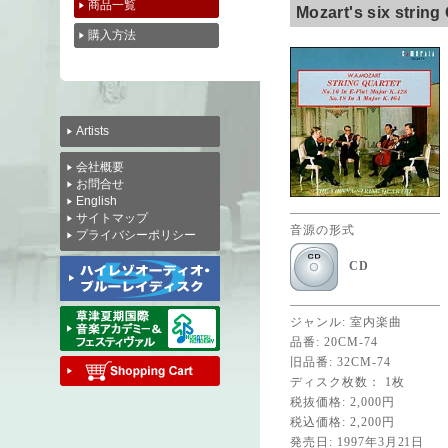
商品一覧
Mozart's six strin
購入方法
Artists
会社概要
お問合せ
English
サイトマップ
音源の形式
プライバシーポリシー
CD
ジャンル: 室内楽曲
品番: 20CM-74
旧品番: 32CM-74
ディスク枚数： 1枚
税抜価格: 2,000円
税込価格: 2,200円
発売日: 1997年3月21日