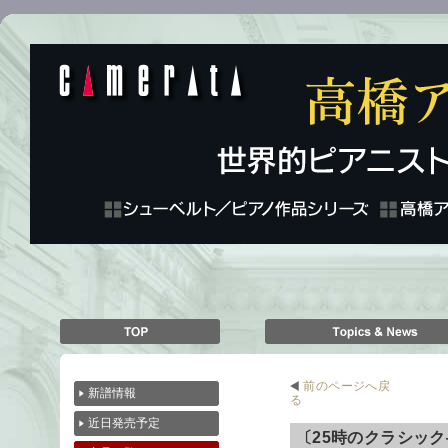
前のページへ戻
新譜情報
る
近日発売予定
〔25時のクラシッ