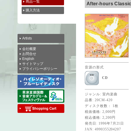
商品一覧
After-hours Class
購入方法
Artists
会社概要
お問合せ
English
サイトマップ
音源の形式
プライバシーポリシー
CD
ジャンル: 室内楽曲
品番: 20CM-420
ディスク枚数： 1枚
税抜価格: 2,000円
税込価格: 2,200円
発売日: 1996年7月21日
JAN: 4990355204207