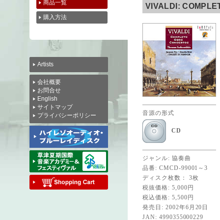
商品一覧
VIVALDI: COMPL
購入方法
Artists
会社概要
お問合せ
English
サイトマップ
音源の形式
プライバシーポリシー
CD
ジャンル: 協奏曲
品番: CMCD-99001～3
ディスク枚数： 3枚
税抜価格: 5,000円
税込価格: 5,500円
発売日: 2002年6月20日
JAN: 4990355000229