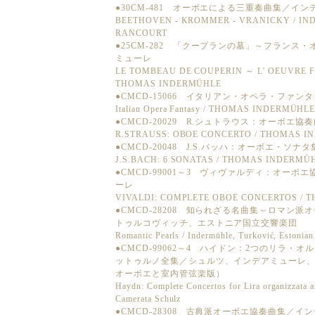
●30CM-481 オーボエによる三重奏曲集／イ
BEETHOVEN - KROMMER - VRANICKY / IN
RANCOURT
●25CM-282 「クープランの墓」～フランス
ミューレ
LE TOMBEAU DE COUPERIN ～ L' OEUVRE 
THOMAS INDERMÜHLE
●CMCD-15066 イタリアン・オペラ・ファ
Italian Opera Fantasy / THOMAS INDERMÜHL
●CMCD-20029 R.シュトラウス：オーボエ
R.STRAUSS: OBOE CONCERTO / THOMAS 
●CMCD-20048 J.S.バッハ：オーボエ・ソ
J.S.BACH: 6 SONATAS / THOMAS INDERM
●CMCD-99001～3 ヴィヴァルディ：オー
ーレ
VIVALDI: COMPLETE OBOE CONCERTOS / 
●CMCD-28208 知られざる名曲集～ロマン
トゥルコヴィッチ、エストニア国立交響楽団
Romantic Pearls / Indermühle, Turković, Estonia
●CMCD-99062～4 ハイドン：2つのリラ
ットゥルノ全集／シュルツ、インデアミューレ
オーボエと室内管弦楽版）
Haydn: Complete Concertos for Lira organizzata a
Camerata Schulz
●CMCD-28308 古典派オーボエ協奏曲集／