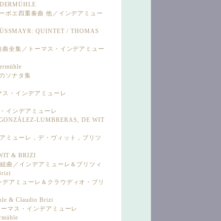
INDERMÜHLE
：オーボエ四重奏曲 他／インデアミュー
ÜSSMAYR: QUINTET / THOMAS
エ協奏曲全集／トーマス・インデアミュー
dermühle
めのソナタ集
ーマス・インデアミューレ
マス・インデアミューレ
 GONZÁLEZ-LUMBRERAS, DE WIT
ンデアミューレ，デ・ヴィット，ブリツ
IT & BRIZI
6つの組曲／インデアミューレ＆ブリツィ
rizi
インデアミューレ＆クラウディオ・ブリ
 & Claudio Brizi
／トーマス・インデアミューレ
rmühle