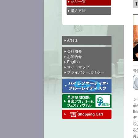
商品一覧
購入方法
Artists
会社概要
お問合せ
English
サイトマップ
音
プライバシーポリシー
ジ
品番
旧
デ
税
税
発