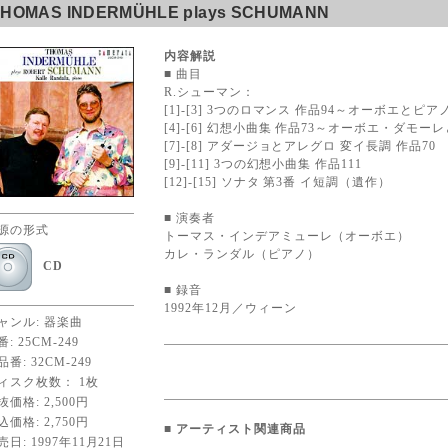
THOMAS INDERMÜHLE plays SCHUMANN
内容解説
■ 曲目
R.シューマン：
[1]-[3] 3つのロマンス 作品94～オーボエとピ
[4]-[6] 幻想小曲集 作品73～オーボエ・ダモ
[7]-[8] アダージョとアレグロ 変イ長調 作品70
[9]-[11] 3つの幻想小曲集 作品111
[12]-[15] ソナタ 第3番 イ短調（遺作）
■ 演奏者
源の形式
トーマス・インデアミューレ（オーボエ）
カレ・ランダル（ピアノ）
CD
■ 録音
1992年12月／ウィーン
ャンル: 器楽曲
: 25CM-249
品番: 32CM-249
ィスク枚数： 1枚
抜価格: 2,500円
込価格: 2,750円
■
アーティスト関連商品
売日: 1997年11月21日