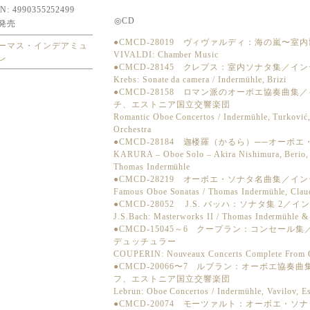
N: 4990355252499
◎CD
発売
●CMCD-28019 ヴィヴァルディ：海の嵐〜室
ーマス・インデアミュ
VIVALDI: Chamber Music
レ
●CMCD-28145 クレプス：室内ソナタ集／
Krebs: Sonate da camera / Indermühle, Brizi
●CMCD-28158 ロマン派のオーボエ協奏曲
チ、エストニア国立交響楽団
Romantic Oboe Concertos / Indermühle, Turković
Orchestra
●CMCD-28184 迦楼羅（かるら）──オー
KARURA – Oboe Solo – Akira Nishimura, Berio, Si
Thomas Indermühle
●CMCD-28219 オーボエ・ソナタ名曲集／
Famous Oboe Sonatas / Thomas Indermühle, Claud
●CMCD-28052 J.S. バッハ：ソナタ集 2
J.S.Bach: Masterworks II / Thomas Indermühle & 
●CMCD-15045～6 クープラン：コンセー
デュッチュラー
COUPERIN: Nouveaux Concerts Complete From C
●CMCD-20066〜7 ルブラン：オーボエ協
フ、エストニア国立交響楽団
Lebrun: Oboe Concertos / Indermühle, Vavilov, E
●CMCD-20074 モーツァルト：オーボエ・