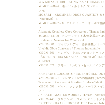
W.A.MOZART: OBOE SONATAS / THOMAS 
●CMCD-20076 モーツァルト＆クロンマー
レ 他
MOZART - KROMMER: OBOE QUARTETS & S
INDERMÜHLE
●CMCD-20097～8 アルビノーニ：オーボ
レ
Albinoni: Complete Oboe Concertos / Thomas In
●CMCD-15109 ヒンデミット：木管楽器のた
Hindemith: Sonatas for Woodwind
●28CM-601 ヴィヴァルディ：協奏曲集／ト
Vivaldi: Oboe Concertos / Thomas Indermühle
●30CM-561 ヘンデル：6つのソナタ／トー
HÄNDEL: 6 TRIO SONATAS / INDERMÜHLE,
& BRIZI
●30CM-571 ラモー：5つのコンセール／イ
ィ
RAMEAU: 5 CONCERTS / INDERMÜHLE, DE W
●25CM-581～2 テレマン：6つの協奏曲と
Telemann: 6 Concerts et 6 Suites / Indermühle & B
●28CM-591 バッハ：ソナタ集／トーマス・
ツィ
J.S.BACH: MASTER WORKS / Thomas Indermühle
●30CM-449 ブリテン‐ハース‐ヒンデミット
BRITTEN - HAAS - HINDEMITH / Thomas Inde