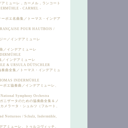
ンデアミューレ，カーメル，ランコート
DERMÜHLE - CARMEL -
・オーボエ名曲集／トーマス・インデア
FRANÇAISE POUR HAUTBOIS /
ンタジー／インデアミューレ
E
協奏曲／インデアミューレ
INDERMÜHLE
ナタ集／インデアミューレ
ÜHLE & URSULA DÜTSCHLER
ボエ協奏曲全集／トーマス・インデアミュ
THOMAS INDERMÜHLE
派オーボエ協奏曲／インデアミューレ、
n National Symphony Orchestra
・オルガニザータのための協奏曲全集＆ノ
、カメラータ・シュルツ（フルート、
nd Notturnos / Schulz, Indermühle,
インデアミューレ、トゥルコヴィッチ、