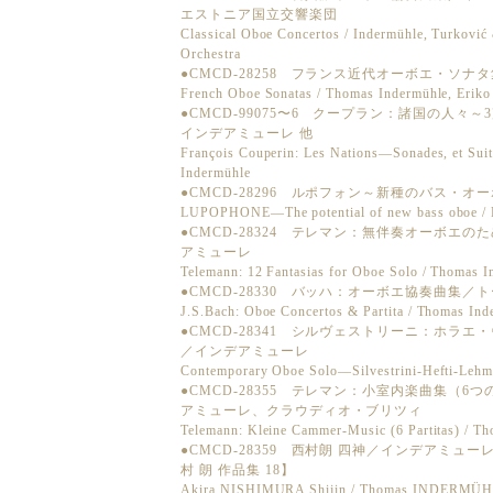
エストニア国立交響楽団
Classical Oboe Concertos / Indermühle, Turkovi
Orchestra
●CMCD-28258 フランス近代オーボエ・ソ
French Oboe Sonatas / Thomas Indermühle, Erik
●CMCD-99075〜6 クープラン：諸国の人
インデアミューレ 他
François Couperin: Les Nations—Sonades, et Suit
Indermühle
●CMCD-28296 ルポフォン～新種のバス・
LUPOPHONE—The potential of new bass oboe / 
●CMCD-28324 テレマン：無伴奏オーボエ
アミューレ
Telemann: 12 Fantasias for Oboe Solo / Thomas 
●CMCD-28330 バッハ：オーボエ協奏曲集
J.S.Bach: Oboe Concertos & Partita / Thomas Ind
●CMCD-28341 シルヴェストリーニ：ホラ
／インデアミューレ
Contemporary Oboe Solo—Silvestrini-Hefti-Lehm
●CMCD-28355 テレマン：小室内楽曲集（
アミューレ、クラウディオ・ブリツィ
Telemann: Kleine Cammer-Music (6 Partitas) / Th
●CMCD-28359 西村朗 四神／インデアミ
村 朗 作品集 18】
Akira NISHIMURA Shijin / Thomas INDERMÜHL