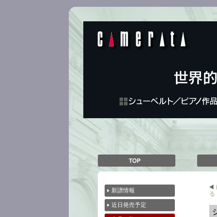
前
新譜情報
る
近日発売予定