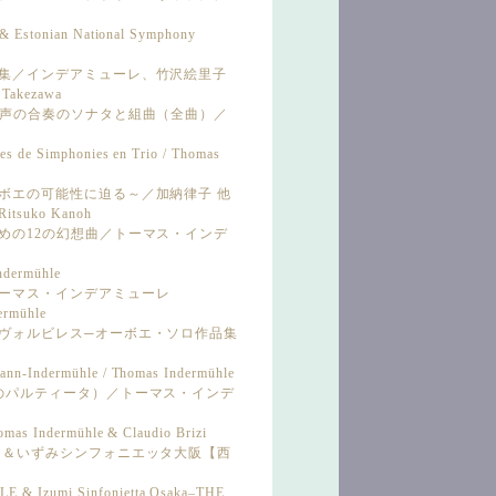
ć & Estonian National Symphony
ナタ集／インデアミューレ、竹沢絵里子
o Takezawa
々～3声の合奏のソナタと組曲（全曲）／
es de Simphonies en Trio / Thomas
オーボエの可能性に迫る～／加納律子 他
Ritsuko Kanoh
のための12の幻想曲／トーマス・インデ
Indermühle
／トーマス・インデアミューレ
ermühle
エ・ヴォルビレス─オーボエ・ソロ作品集
ann-Indermühle / Thomas Indermühle
6つのパルティータ）／トーマス・インデ
omas Indermühle & Claudio Brizi
ューレ＆いずみシンフォニエッタ大阪【西
E & Izumi Sinfonietta Osaka–THE