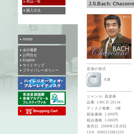
商品一覧
J.S.Bach: Chaconn
購入方法
Artists
会社概要
お問合せ
English
サイトマップ
音源の形式
プライバシーポリシー
CD
ジャンル: 器楽曲
品番: CMCD-28134
ディスク枚数： 1枚
税抜価格: 2,800円
税込価格: 3,080円
発売日: 2008年2月20日
JAN: 4990355003329