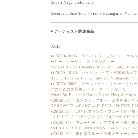
Robert Nagy, violoncello
Recorded: June 2007 / Studio Baumgarten,Vienna
■
アーティスト関連商品
◎CD
●CMCD-28164 M.ハイドン：フルート、
ーリー、ノージュ、ストランスキー
Michael Haydn: Chamber Music for Flute, Horn an
●CMCD-28191 ハイドン：ピアノ三重奏曲
Haydn: Trios for Piano, Flute and Violoncello / F
●CMCD-28082 モーツァルト：フルートと
プのための作品集／ディーター・フルーリー
Music for Flute and Harp / Dieter Flury & Mojca
●28CM-574 ダンツィ：フルート四重奏曲／
GYROWETZ ―DANZI― PLEYEL / DIETER F
●28CM-597 20世紀フランス・フルート作
LA FLÛTE À L'ÉPOQUE DU "GROUPE DES SI
●25CM-348 フルーリー～近代フルート作品
MORCEAUX DE CONCOURS pour Flûte et Piano 
●25CM-289 無伴奏フルート曲集／ディータ