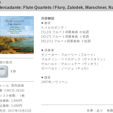
ュ
ercadante: Flute Quartets / Flury, Zalodek, Marschner, N
内容解説
■ 曲目
S.メルカダンテ：
[1]-[3] フルート四重奏曲 ホ短調
[4]-[7] フルート四重奏曲 イ長調
[8]-[11] フルート四重奏曲 イ短調
■ 演奏者
ディーター・フルーリー（フルート）
マルティン・ツァロデック（ヴァイオリン）
源の形式
ゲルハルト・マルシュナー（ヴィオラ）
ローベルト・ノージュ（チェロ）
CD
■ 録音
2007年／ウィーン
ャンル: 室内楽曲
番: CMCD-28243
ィスク枚数： 1枚
抜価格: 2,800円
込価格: 3,080円
売日: 2011年10月25日