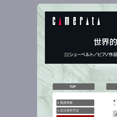
前
新譜情報
る
近日発売予定