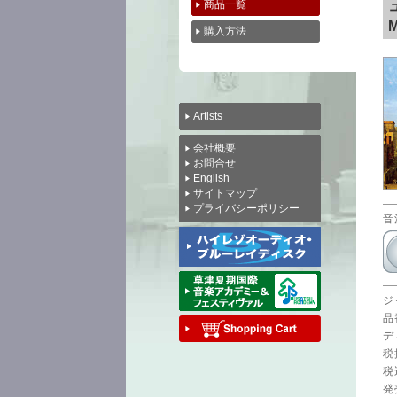
商品一覧
M
購入方法
Artists
会社概要
お問合せ
English
サイトマップ
プライバシーポリシー
音
ジ
品
デ
税
税
発