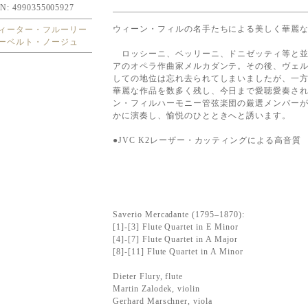
N: 4990355005927
ウィーン・フィルの名手たちによる美しく華麗
ィーター・フルーリー
ーベルト・ノージュ
ロッシーニ、ベッリーニ、ドニゼッティ等と並
アのオペラ作曲家メルカダンテ。その後、ヴェ
しての地位は忘れ去られてしまいましたが、一
華麗な作品を数多く残し、今日まで愛聴愛奏さ
ン・フィルハーモニー管弦楽団の厳選メンバーが
かに演奏し、愉悦のひとときへと誘います。
●JVC K2レーザー・カッティングによる高音質
Saverio Mercadante (1795–1870):
[1]-[3] Flute Quartet in E Minor
[4]-[7] Flute Quartet in A Major
[8]-[11] Flute Quartet in A Minor
Dieter Flury, flute
Martin Zalodek, violin
Gerhard Marschner, viola