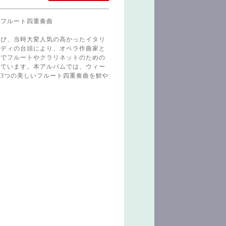
なフルート四重奏曲
び、当時大変人気の高かったイタリ
ルディの台頭により、オペラ作曲家と
方でフルートやクラリネットのための
れています。本アルバムでは、ウィー
3つの美しいフルート四重奏曲を鮮や