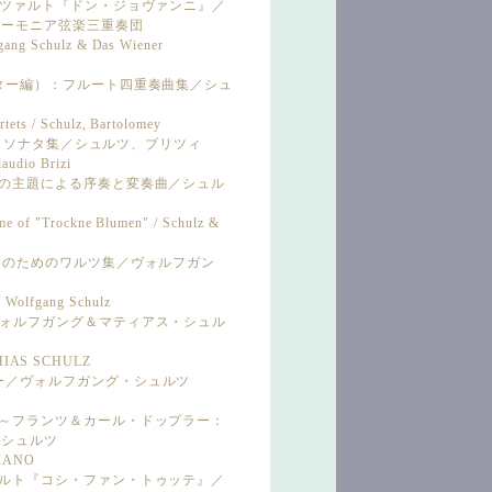
るモーツァルト『ドン・ジョヴァンニ』／
ハーモニア弦楽三重奏団
fgang Schulz & Das Wiener
イスター編）：フルート四重奏曲集／シュ
tets / Schulz, Bartolomey
ルート・ソナタ集／シュルツ、ブリツィ
audio Brizi
花」の主題による序奏と変奏曲／シュル
eme of "Trockne Blumen" / Schulz &
ピアノのためのワルツ集／ヴォルフガン
 Wolfgang Schulz
／ヴォルフガング＆マティアス・シュル
HIAS SCHULZ
ジー／ヴォルフガング・シュルツ
想曲～フランツ＆カール・ドップラー：
・シュルツ
PIANO
ツァルト『コシ・ファン・トゥッテ』／