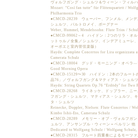
ヴォルフガング・シュルツ＆ウィーン・フィル
Mozart: “Così fan tutte” für Flötenquartett / Wo
Philharmonia Trio
●CMCD-28239 ウェーバー、フンメル、メ
シュルツ、バルトロメイ、ボーグナー
Weber, Hummel, Mendelssohn: Flute Trios / Schu
●CMCD-99062～4 ハイドン：2つのリラ
ットゥルノ全集／シュルツ、インデアミューレ
オーボエと室内管弦楽版）
Haydn: Complete Concertos for Lira organizzata a
Camerata Schulz
●CMCD-18004 グッド・モーニング・オペ
Good Morning Opera
●CMCD-15129〜30 ハイドン：2本のフル
品76」／ヴォルフガング＆マティアス・シュル
Haydn: String Quartets Op.76 “Erdödy” for Two F
●CMCD-28268 ライネッケ、ドップラー、
フガング・シュルツ、マティアス・シュルツ、
タ・シュルツ
Reinecke, Doppler, Nielsen: Flute Concertos / Wo
Kimbo Ishii-Eto, Camerata Schulz
●CMCD-28289 メモリー・オブ・ヴォルフ
ュルツ、アンサンブル・ウィーン＝ベルリン 他
Dedicated to Wolfgang Schulz / Wolfgang Schulz
●CMCD-28315 フルート四重奏によるモー