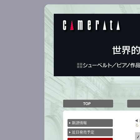
前
新譜情報
る
近日発売予定