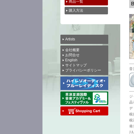
商品一覧
購入方法
Artists
会社概要
お問合せ
English
サイトマップ
音
プライバシーポリシー
ジ
品番
デ
税
税
発
JA