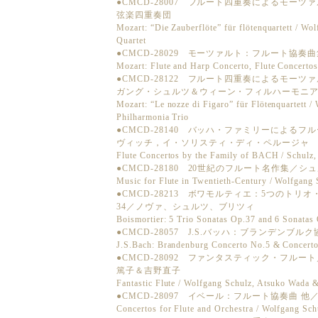
●CMCD-28007 フルート四重奏によるモー
弦楽四重奏団
Mozart: “Die Zauberflöte” für flötenquartett / W
Quartet
●CMCD-28029 モーツァルト：フルート協
Mozart: Flute and Harp Concerto, Flute Concerto
●CMCD-28122 フルート四重奏によるモー
ガング・シュルツ＆ウィーン・フィルハーモニ
Mozart: “Le nozze di Figaro” für Flötenquartett 
Philharmonia Trio
●CMCD-28140 バッハ・ファミリーによる
ヴィッチ，イ・ソリスティ・ディ・ペルージャ
Flute Concertos by the Family of BACH / Schul
●CMCD-28180 20世紀のフルート名作集／
Music for Flute in Twentieth-Century / Wolfgang
●CMCD-28213 ボワモルティエ：5つのトリオ
34／ノヴァ、シュルツ、ブリツィ
Boismortier: 5 Trio Sonatas Op.37 and 6 Sonatas 
●CMCD-28057 J.S.バッハ：ブランデンブ
J.S.Bach: Brandenburg Concerto No.5 & Concerto 
●CMCD-28092 ファンタスティック・フル
篤子＆吉野直子
Fantastic Flute / Wolfgang Schulz, Atsuko Wada
●CMCD-28097 イベール：フルート協奏曲 
Concertos for Flute and Orchestra / Wolfgang Sch