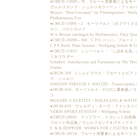
●CMCD-15069～70 フルート四重奏によ
ヴォルフガング・シュルツ＆ウィーン・フィル
Mozart: “Don Giovanni” für Flötenquartett / Wol
Philharmonia Trio
●CMCD-15091～2 モーツァルト（ホフマ
ルツ、バルトロメイ
W.A.Mozart (arranged by Hoffmeister): Flute Quar
●CMCD-20099～100 C.P.E.バッハ：フ
C.P.E.Bach: Flute Sonatas / Wolfgang Schulz & Cl
●CMCD-15053 シューベルト：「しぼめる
ツ＆ヴラダー
Schubert: Introduction and Variations on The Th
Vladar
●28CM-569 J.シュトラウス：フルートと
グ・シュルツ
JOHANN STRAUSS I: WALTZE - Transcription /
●28CM-619 モーツァルト：6つの二重奏曲
ツ
MOZART: 6 DUETTES / WOLFGANG & MATT
●28CM-659 ヴェルディ：オペラ・ファンタ
VERDI OPERA FANTASY / Wolfgang Schulz
●CMCD-20045 ドップラー：リゴレット幻
フルート作品集／ヴォルフガング＆マティアス
F. & K.DOPPLER: WORKS FOR 2 FLUTES & 
●CMCD-28124 フルート四重奏によるモー